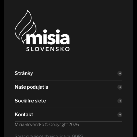
Stránky
Naše podujatia
O nás
Podujatia
Sociálne siete
Články
Street Gospel Tour
Potrebujem modlitbu
Evanjelizácie
Finančná podpora
Kontakt
Iné podujatia
Kontakt
Instagram
Facebook
MisiaSlovensko © Copyright 2026
Misia Slovensko
Spracovanie osobných údajov GDPR