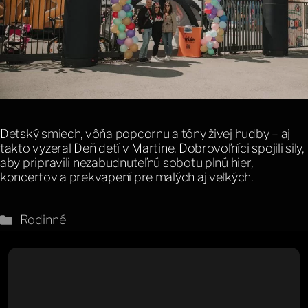
Detský smiech, vôňa popcornu a tóny živej hudby – aj
takto vyzeral Deň detí v Martine. Dobrovoľníci spojili sily,
aby pripravili nezabudnuteľnú sobotu plnú hier,
koncertov a prekvapení pre malých aj veľkých.
Kategórie
Rodinné