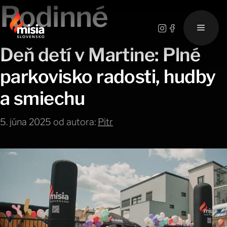
Preskočiť
Rodinné
na
obsah
Menu
Deň detí v Martine: Plné
parkovisko radosti, hudby
a smiechu
5. júna 2025
od autora:
Pitr